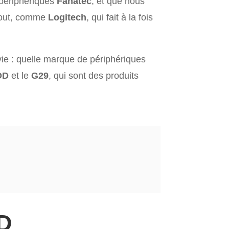
e périphériques
Fanatec
, et que nous
 tout, comme
Logitech
, qui fait à la fois
vie : quelle marque de périphériques
DD
et le
G29
, qui sont des produits
D