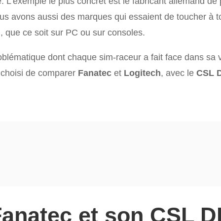
ne. L’exemple le plus concret est le fabricant allemand d
nous avons aussi des marques qui essaient de toucher à
, que ce soit sur PC ou sur consoles.
roblématique dont chaque sim-raceur a fait face dans sa 
ai choisi de comparer
Fanatec
et
Logitech
, avec le
CSL 
Fanatec et son CSL D