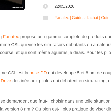

22/05/2026

Fanatec
|
Guides d'achat
|
Guide
ng
Fanatec
propose une gamme complète de produits qui 
amme CSL qui vise les sim-racers débutants ou amateurs.
ourse, et qui sont même aguerris je dirais. Pour les pilot
amme CSL est la
base DD
qui développe 5 et 8 nm de coupl
 Drive
destinée aux pilotes qui débutent en sim-racing, 
demandent que faut-il choisir dans une telle situation.
a version 8 nm ? Ou bien est-il plus pratique de viser d