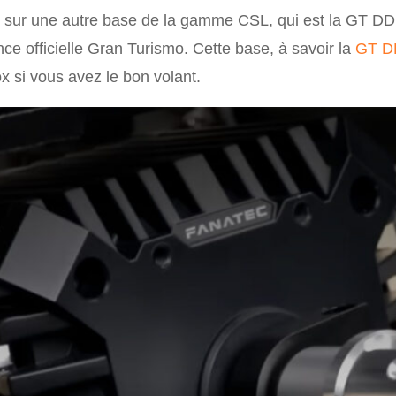
on sur une autre base de la gamme CSL, qui est la GT D
nce officielle Gran Turismo. Cette base, à savoir la
GT D
ox si vous avez le bon volant.