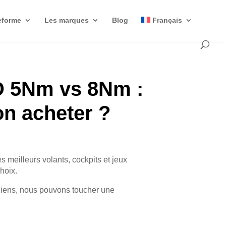
eforme
Les marques
Blog
Français
D 5Nm vs 8Nm :
on acheter ?
es meilleurs volants, cockpits et jeux
choix.
liens, nous pouvons toucher une