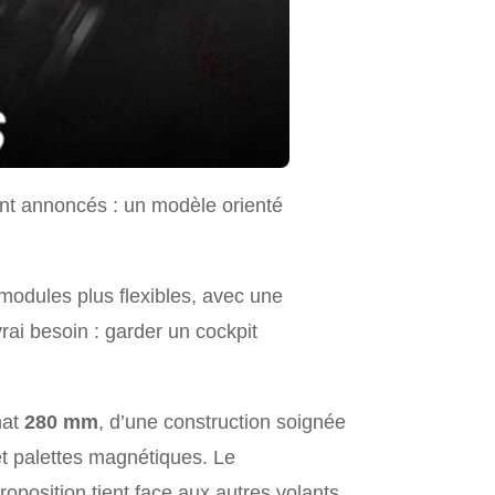
ont annoncés : un modèle orienté
s modules plus flexibles, avec une
vrai besoin : garder un cockpit
mat
280 mm
, d’une construction soignée
 palettes magnétiques. Le
proposition tient face aux autres volants