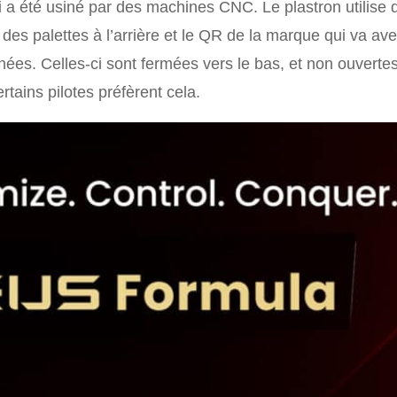
 a été usiné par des machines CNC. Le plastron utilise 
es palettes à l’arrière et le QR de la marque qui va ave
gnées. Celles-ci sont fermées vers le bas, et non ouvert
tains pilotes préfèrent cela.