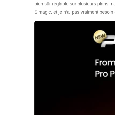
bien sûr réglable sur plusieurs plans, n
Simagic, et je n’ai pas vraiment besoin