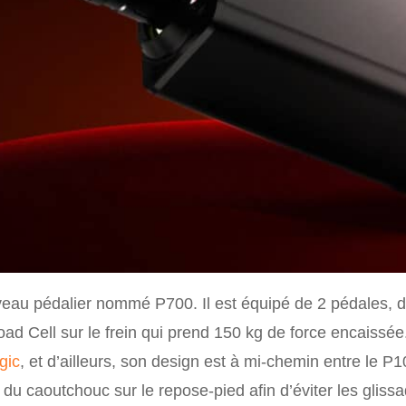
au pédalier nommé P700. Il est équipé de 2 pédales, d’
Load Cell sur le frein qui prend 150 kg de force encaiss
gic
, et d’ailleurs, son design est à mi-chemin entre le P
du caoutchouc sur le repose-pied afin d’éviter les glis