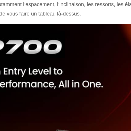
otamment l’espacement, l’inclinaison, les ressorts, les él
 de vous faire un tableau là-dessus.