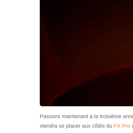
Passons maintenant à la troisième annon
viendra se placer aux côtés du
FX Pro
a