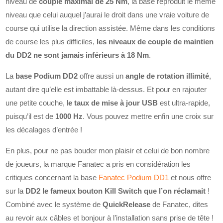
niveau de
couple maximal de 25 Nm
, la base reproduit le même
niveau que celui auquel j’aurai le droit dans une vraie voiture de
course qui utilise la direction assistée. Même dans les conditions
de course les plus difficiles,
les niveaux de couple de maintien
du DD2 ne sont jamais inférieurs à 18 Nm
.
La
base Podium DD2
offre aussi un
angle de rotation illimité
,
autant dire qu’elle est imbattable là-dessus. Et pour en rajouter
une petite couche, l
e taux de mise à jour USB
est ultra-rapide,
puisqu’il est de
1000 Hz
. Vous pouvez mettre enfin une croix sur
les décalages d’entrée !
En plus, pour ne pas bouder mon plaisir et celui de bon nombre
de joueurs, la marque Fanatec a pris en considération les
critiques concernant la base
Fanatec Podium DD1
et nous offre
sur la
DD2 le fameux bouton Kill Switch que l’on réclamait
!
Combiné avec le système de
QuickRelease
de Fanatec, dites
au revoir aux câbles et bonjour à l’installation sans prise de tête !